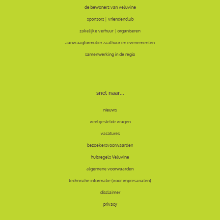
de bewoners van veluvine
sponsors | vriendenclub
zakelijke verhuur | organiseren
aanvraagformulier zaalhuur en evenementen
samenwerking in de regio
snel naar...
nieuws
veelgestelde vragen
vacatures
bezoekersvoorwaarden
huisregels Veluvine
algemene voorwaarden
technische informatie (voor impresariaten)
disclaimer
privacy