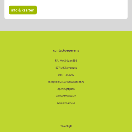
info & kaarten
contactgegevens
F.A. Molijnlaan 186
8071 AK Nunspeet
0341 - 442000
receptie@veluvinenunspeet.nl
openingstijden
contactformulier
bereikbaarheid
zakelijk