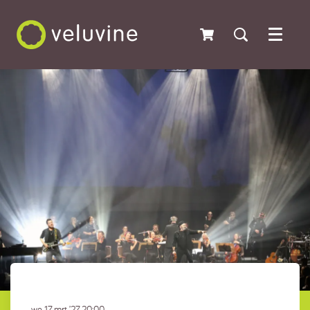
Menu
wo 17 mrt ’27
20:00