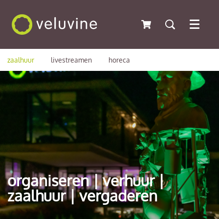
Menu
zaalhuur
livestreamen
horeca
organiseren | verhuur |
zaalhuur | vergaderen