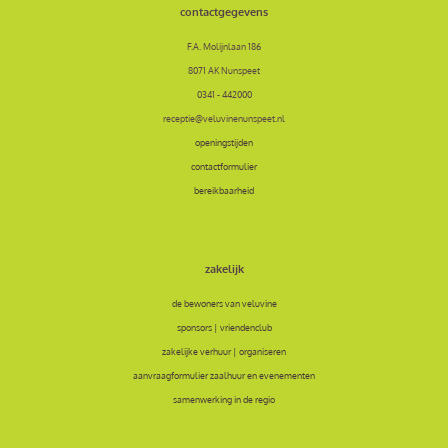
contactgegevens
F.A. Molijnlaan 186
8071 AK Nunspeet
0341 - 442000
receptie@veluvinenunspeet.nl
openingstijden
contactformulier
bereikbaarheid
zakelijk
de bewoners van veluvine
sponsors | vriendenclub
zakelijke verhuur | organiseren
aanvraagformulier zaalhuur en evenementen
samenwerking in de regio