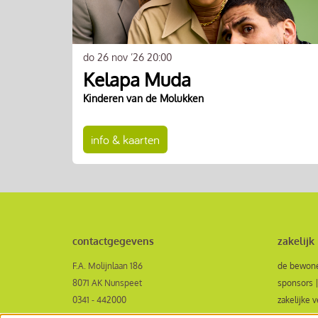
do 26 nov ’26
20:00
Kelapa Muda
Kinderen van de Molukken
info & kaarten
contactgegevens
zakelijk
F.A. Molijnlaan 186
de bewone
8071 AK Nunspeet
sponsors |
0341 - 442000
zakelijke 
receptie@veluvinenunspeet.nl
aanvraagf