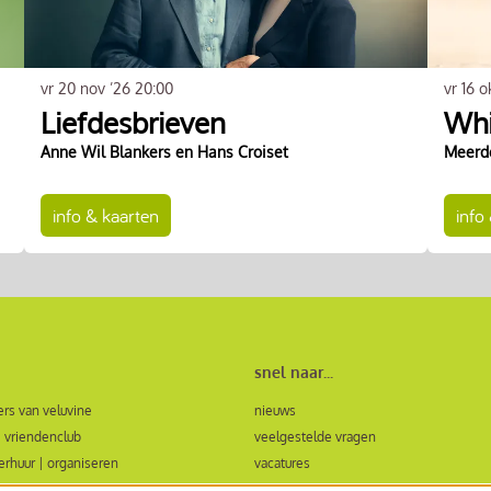
vr 20 nov ’26
20:00
vr 16 o
Liefdesbrieven
Whi
Anne Wil Blankers en Hans Croiset
Meerd
info & kaarten
info
snel naar...
rs van veluvine
nieuws
 vriendenclub
veelgestelde vragen
verhuur | organiseren
vacatures
ormulier zaalhuur en evenementen
bezoekersvoorwaarden