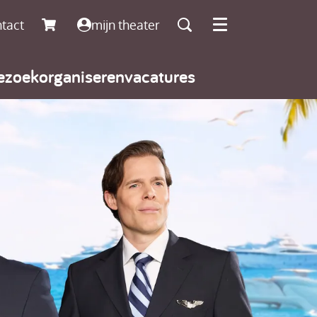
tact
mijn theater
Menu
ezoek
organiseren
vacatures