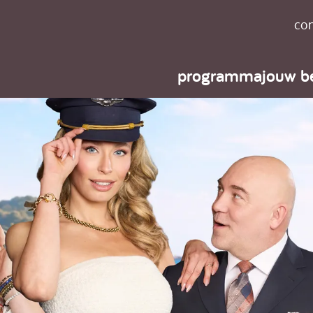
con
programma
jouw b