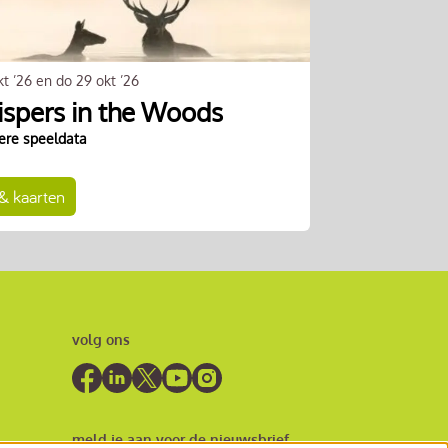
kt ’26
en
do 29 okt ’26
spers in the Woods
ere speeldata
 & kaarten
volg ons
meld je aan voor de nieuwsbrief