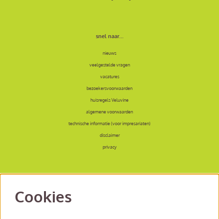
snel naar...
nieuws
veelgestelde vragen
vacatures
bezoekersvoorwaarden
huisregels Veluvine
algemene voorwaarden
technische informatie (voor impresariaten)
disclaimer
privacy
Cookies
volg ons