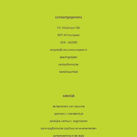
contactgegevens
F.A. Molijnlaan 186
8071 AK Nunspeet
0341 - 442000
receptie@veluvinenunspeet.nl
openingstijden
contactformulier
bereikbaarheid
zakelijk
de bewoners van veluvine
sponsors | vriendenclub
zakelijke verhuur | organiseren
aanvraagformulier zaalhuur en evenementen
samenwerking in de regio