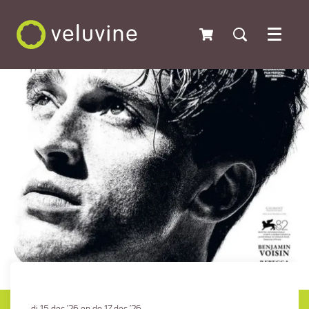
Menu
di 15 dec ’26
en
do 17 dec ’26