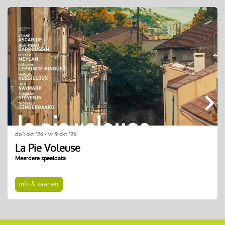
Overslaan
do 1 okt ’26
-
vr 9 okt ’26
La Pie Voleuse
Meerdere speeldata
info & kaarten