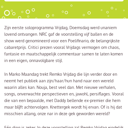
Zijn eerste soloprogramma Vrijdag, Doemsdag werd unaniem
lovend ontvangen. NRC gaf de voorstelling vijf ballen en de
show werd genomineerd voor een Poelifinario, de belangrijkste
cabaretprijs. Critici prezen vooral Vrijdags vermogen om chaos,
fantasie en maatschappelijk commentaar samen te laten komen
in een eigen, onnavolgbare stijl.
In Marko Maandag trekt Remko Vrijdag die lijn verder door en
neemt het publiek aan zijn/haar/hun hand naar een wereld
waarin alles kan. Nouja, best veel dan. Met nieuwe verhalen,
songs, onverwachte perspectieven en, jawohl, persiflages. Vooral
die van een bepaalde, met Daddy bellende ex-premier die hem
maar blíjft achtervolgen. Knettergek wordt hij ervan. Of is hij dat
misschien allang, onze nar in deze gek geworden wereld?
Eén ding is zeker. In deze voorstelling zal Remko Vrijdag eindelijk