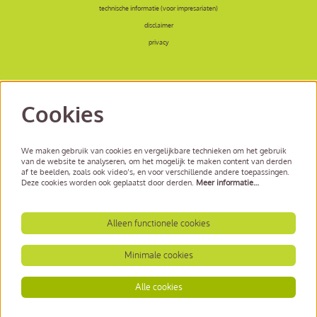
technische informatie (voor impresariaten)
disclaimer
privacy
Cookies
volg ons
We maken gebruik van cookies en vergelijkbare technieken om het gebruik
van de website te analyseren, om het mogelijk te maken content van derden
af te beelden, zoals ook video’s, en voor verschillende andere toepassingen.
Deze cookies worden ook geplaatst door derden.
Meer informatie…
meld je aan voor de nieuwsbrief
inschrijven
Alleen functionele cookies
Minimale cookies
Alle cookies