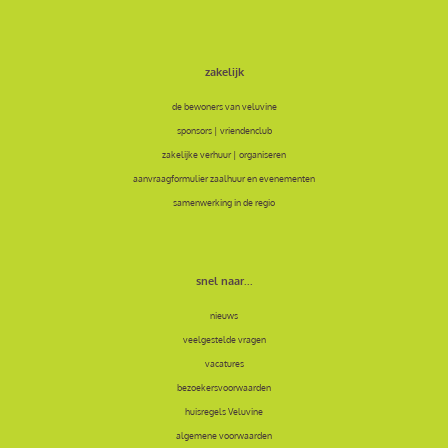
zakelijk
de bewoners van veluvine
sponsors | vriendenclub
zakelijke verhuur | organiseren
aanvraagformulier zaalhuur en evenementen
samenwerking in de regio
snel naar...
nieuws
veelgestelde vragen
vacatures
bezoekersvoorwaarden
huisregels Veluvine
algemene voorwaarden