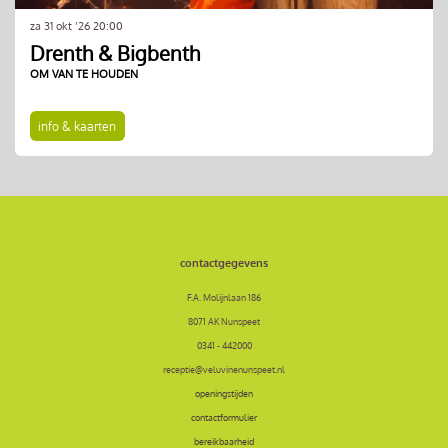
za 31 okt ’26
20:00
Drenth & Bigbenth
OM VAN TE HOUDEN
info & kaarten
contactgegevens
F.A. Molijnlaan 186
8071 AK Nunspeet
0341 - 442000
receptie@veluvinenunspeet.nl
openingstijden
contactformulier
bereikbaarheid