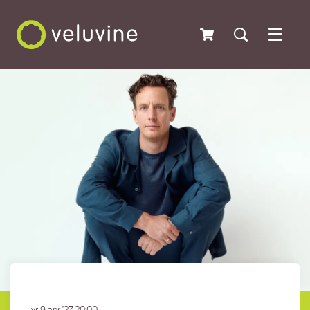
Menu
vr 9 apr ’27
20:00