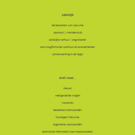
zakelijk
de bewoners van veluvine
sponsors | vriendenclub
zakelijke verhuur | organiseren
aanvraagformulier zaalhuur en evenementen
samenwerking in de regio
snel naar...
nieuws
veelgestelde vragen
vacatures
bezoekersvoorwaarden
huisregels Veluvine
algemene voorwaarden
technische informatie (voor impresariaten)