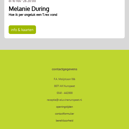
di 10 nov ’26
20:00
Melanie During
Hoe ik per ongeluk een T.rex vond
info & kaarten
contactgegevens
F.A. Molijnlaan 186
8071 AK Nunspeet
0341 - 442000
receptie@veluvinenunspeet.nl
openingstijden
contactformulier
bereikbaarheid