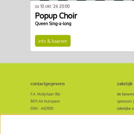
za 10 okt ’26
20:00
Popup Choir
Queen Sing-a-long
info & kaarten
contactgegevens
zakelijk
F.A. Molijnlaan 186
de bewone
8071 AK Nunspeet
sponsors |
0341 - 442000
zakelijke 
receptie@veluvinenunspeet.nl
aanvraagf
openingstijden
samenwerk
contactformulier