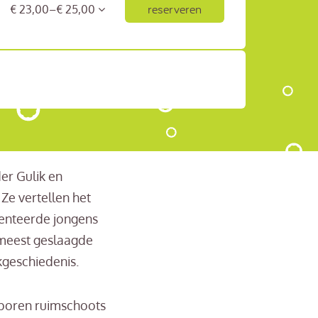
reserveren
€ 23,00–€ 25,00
er Gulik en
Ze vertellen het
lenteerde jongens
t meest geslaagde
kgeschiedenis.
sporen ruimschoots