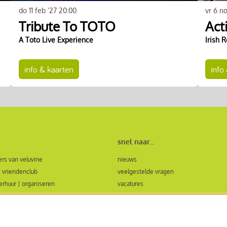
do 11 feb ’27
20:00
vr 6 n
Tribute To TOTO
Act
A Toto Live Experience
Irish 
info & kaarten
info
snel naar...
rs van veluvine
nieuws
 vriendenclub
veelgestelde vragen
verhuur | organiseren
vacatures
ormulier zaalhuur en evenementen
bezoekersvoorwaarden
ing in de regio
huisregels Veluvine
algemene voorwaarden