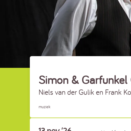
Simon & Garfunkel
Niels van der Gulik en Frank K
muziek
13 nov ’26