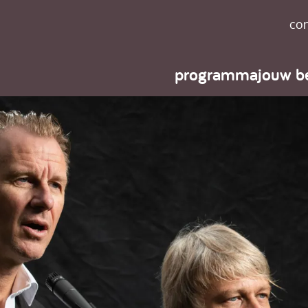
con
programma
jouw b