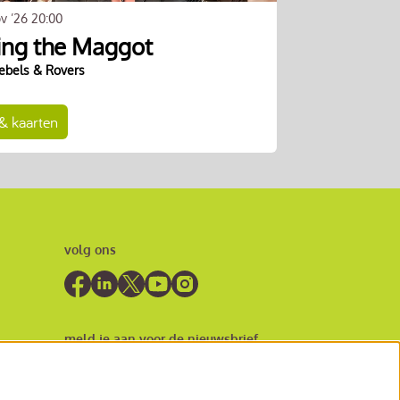
ov ’26
20:00
ing the Maggot
Rebels & Rovers
 & kaarten
volg ons
meld je aan voor de nieuwsbrief
inschrijven