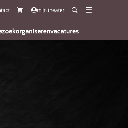
tact
mijn theater
Menu
ezoek
organiseren
vacatures