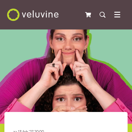
Menu
za 13 feb ’27
20:00