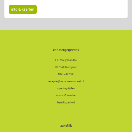
info & kaarten
contactgegevens
F.A. Molijnlaan 186
8071 AK Nunspeet
0341 - 442000
receptie@veluvinenunspeet.nl
openingstijden
contactformulier
bereikbaarheid
zakelijk