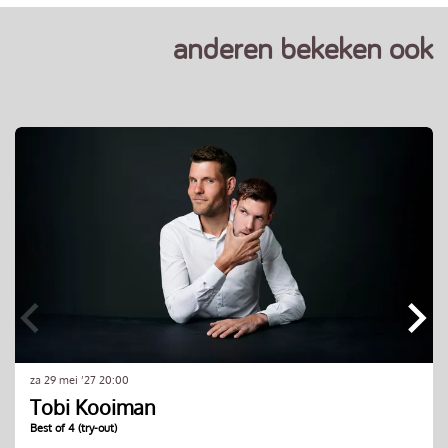
anderen bekeken ook
Overslaan
za 29 mei ’27
20:00
Tobi Kooiman
Best of 4 (try-out)