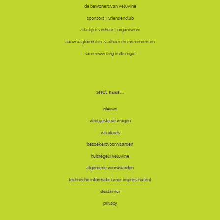
de bewoners van veluvine
sponsors | vriendenclub
zakelijke verhuur | organiseren
aanvraagformulier zaalhuur en evenementen
samenwerking in de regio
snel naar...
nieuws
veelgestelde vragen
vacatures
bezoekersvoorwaarden
huisregels Veluvine
algemene voorwaarden
technische informatie (voor impresariaten)
disclaimer
privacy