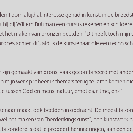
den Toom altijd al interesse gehad in kunst, in de breeds
t hij bij Willem Bultman een cursus tekenen en schilder
met het maken van bronzen beelden. "Dit heeft toch mijn
roces achter zit", aldus de kunstenaar die een technisc
 zijn gemaakt van brons, vaak gecombineerd met ander
. "In mijn werk probeer ik thema's terug te laten komen di
ie tussen God en mens, natuur, emoties, ritme, enz."
tenaar maakt ook beelden in opdracht. De meest bijzo
 wel het maken van “herdenkingskunst”, een kunstwerk n
t bijzondere is dat je probeert herinneringen, aan een pe