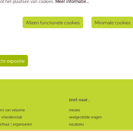
ot het plaatsen van cookies.
Meer informatie…
Alleen functionele cookies
Minimale cookies
cht expositie
snel naar...
rs van veluvine
nieuws
 vriendenclub
veelgestelde vragen
verhuur | organiseren
vacatures
ormulier zaalhuur en evenementen
bezoekersvoorwaarden