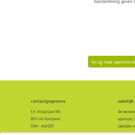
toestemming geven t
terug naar jaaroverzi
contactgegevens
zakelijk
F.A. Molijnlaan 186
de bewone
8071 AK Nunspeet
sponsors |
0341 - 442000
zakelijke 
receptie@veluvinenunspeet.nl
aanvraagf