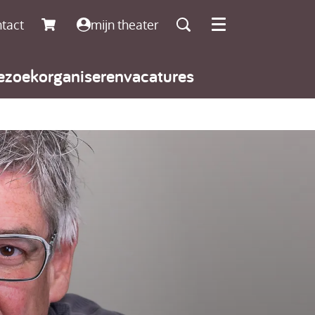
tact
mijn theater
Menu
ezoek
organiseren
vacatures