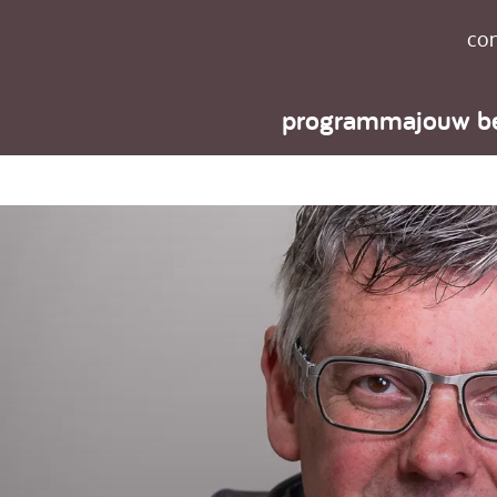
con
programma
jouw b