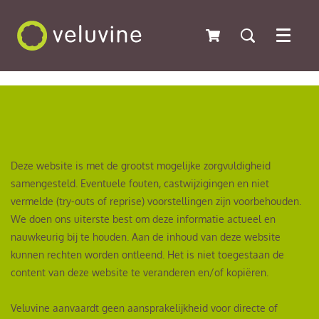
Menu
Deze website is met de grootst mogelijke zorgvuldigheid
samengesteld. Eventuele fouten, castwijzigingen en niet
vermelde (try-outs of reprise) voorstellingen zijn voorbehouden.
We doen ons uiterste best om deze informatie actueel en
nauwkeurig bij te houden. Aan de inhoud van deze website
kunnen rechten worden ontleend. Het is niet toegestaan de
content van deze website te veranderen en/of kopiëren.
Veluvine aanvaardt geen aansprakelijkheid voor directe of