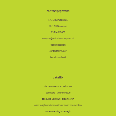
contactgegevens
F.A. Molijnlaan 186
8071 AK Nunspeet
0341 - 442000
receptie@veluvinenunspeet.nl
openingstijden
contactformulier
bereikbaarheid
zakelijk
de bewoners van veluvine
sponsors | vriendenclub
zakelijke verhuur | organiseren
aanvraagformulier zaalhuur en evenementen
samenwerking in de regio