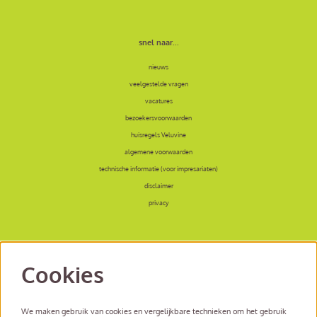
snel naar...
nieuws
veelgestelde vragen
vacatures
bezoekersvoorwaarden
huisregels Veluvine
algemene voorwaarden
technische informatie (voor impresariaten)
disclaimer
privacy
Cookies
volg ons
We maken gebruik van cookies en vergelijkbare technieken om het gebruik