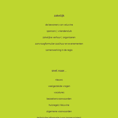
zakelijk
de bewoners van veluvine
sponsors | vriendenclub
zakelijke verhuur | organiseren
aanvraagformulier zaalhuur en evenementen
samenwerking in de regio
snel naar...
nieuws
veelgestelde vragen
vacatures
bezoekersvoorwaarden
huisregels Veluvine
algemene voorwaarden
technische informatie (voor impresariaten)