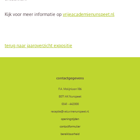
Kijk voor meer informatie op
vrijeacademienunspeet.nl
terug naar jaaroverzicht expositie
contactgegevens
F.A. Molijnlaan 186
8071 AK Nunspeet
0341 - 442000
receptie@veluvinenunspeet.nl
openingstijden
contactformulier
bereikbaarheid