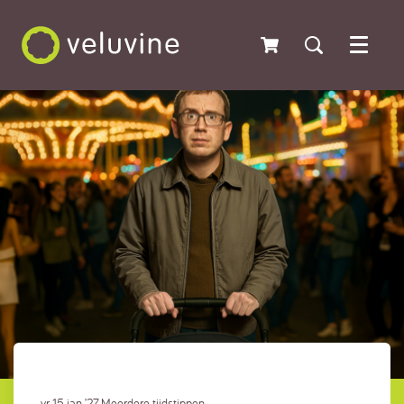
Menu
vr 15 jan ’27
Meerdere tijdstippen