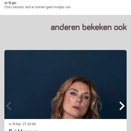
Vr 15 jan
Chris Verlaan, Ach er komen geen kindjes van
anderen bekeken ook
Overslaan
vr 19 feb ’27
20:00