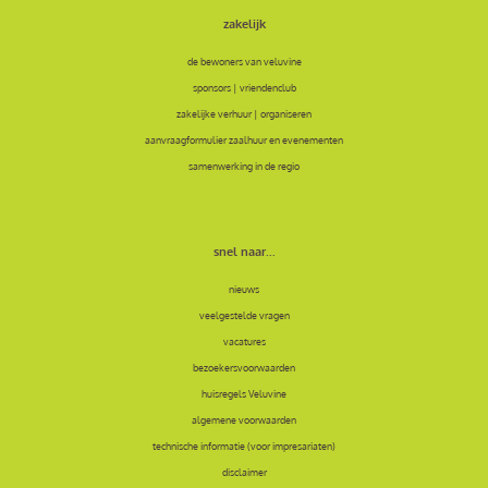
zakelijk
de bewoners van veluvine
sponsors | vriendenclub
zakelijke verhuur | organiseren
aanvraagformulier zaalhuur en evenementen
samenwerking in de regio
snel naar...
nieuws
veelgestelde vragen
vacatures
bezoekersvoorwaarden
huisregels Veluvine
algemene voorwaarden
technische informatie (voor impresariaten)
disclaimer