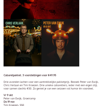
Cabaretpakket. 3 voorstellingen voor €49.95
Drie avonden lachen voor een aantrekkelijke pakketprijs. Bezoek Peter van Ewijk,
Chris Verlaan en Tim Kroezen. Drie unieke cabaretiers, ieder met een eigen stijl,
voor samen slechts €50. Zo geniet je van een seizoen vol humor én voordeel.
Vr 9 okt
Peter van Ewijk, Groeiramp
Do 19 nov
Tim Kroezen, 550