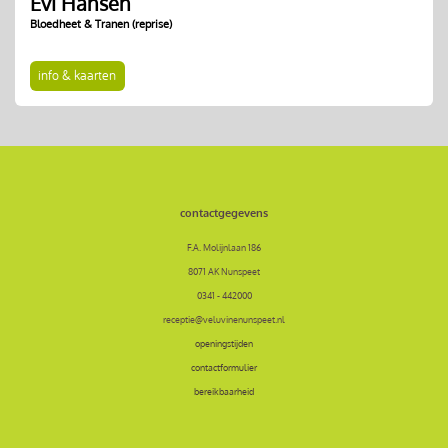
Evi Hansen
Bloedheet & Tranen (reprise)
info & kaarten
contactgegevens
F.A. Molijnlaan 186
8071 AK Nunspeet
0341 - 442000
receptie@veluvinenunspeet.nl
openingstijden
contactformulier
bereikbaarheid