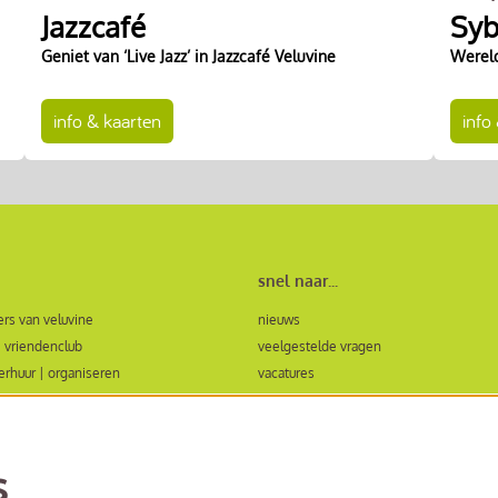
Jazzcafé
Syb
Geniet van ‘Live Jazz’ in Jazzcafé Veluvine
Werel
info & kaarten
info
snel naar...
rs van veluvine
nieuws
 vriendenclub
veelgestelde vragen
verhuur | organiseren
vacatures
ormulier zaalhuur en evenementen
bezoekersvoorwaarden
ing in de regio
huisregels Veluvine
algemene voorwaarden
s
technische informatie (voor impresariat