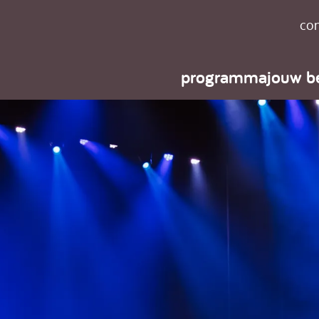
con
programma
jouw b