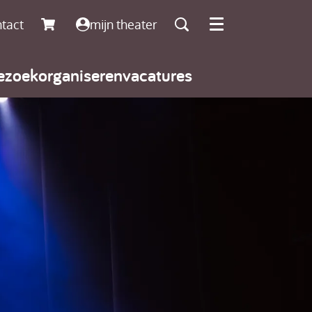
tact
mijn theater
Menu
ezoek
organiseren
vacatures