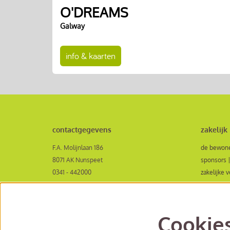
O'DREAMS
Galway
info & kaarten
contactgegevens
zakelijk
F.A. Molijnlaan 186
de bewone
8071 AK Nunspeet
sponsors |
0341 - 442000
zakelijke 
receptie@veluvinenunspeet.nl
aanvraagf
openingstijden
samenwerk
contactformulier
Cookie
bereikbaarheid