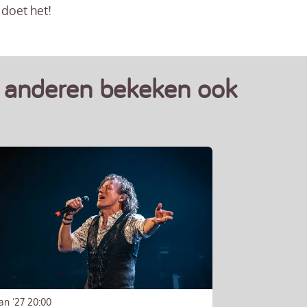
 doet het!
anderen bekeken ook
jan ’27
20:00