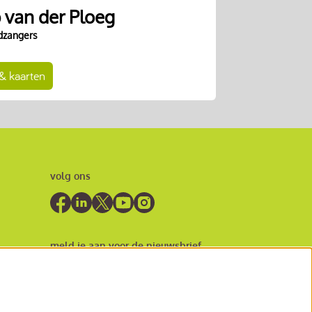
 van der Ploeg
dzangers
 & kaarten
volg ons
meld je aan voor de nieuwsbrief
inschrijven
en)