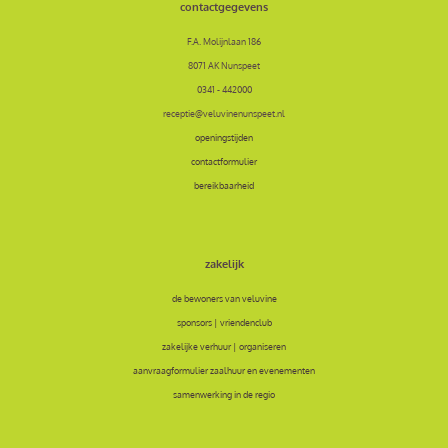
contactgegevens
F.A. Molijnlaan 186
8071 AK Nunspeet
0341 - 442000
receptie@veluvinenunspeet.nl
openingstijden
contactformulier
bereikbaarheid
zakelijk
de bewoners van veluvine
sponsors | vriendenclub
zakelijke verhuur | organiseren
aanvraagformulier zaalhuur en evenementen
samenwerking in de regio