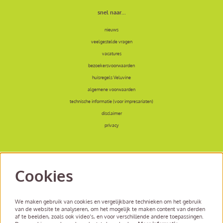
snel naar...
nieuws
veelgestelde vragen
vacatures
bezoekersvoorwaarden
huisregels Veluvine
algemene voorwaarden
technische informatie (voor impresariaten)
disclaimer
privacy
Cookies
volg ons
We maken gebruik van cookies en vergelijkbare technieken om het gebruik
van de website te analyseren, om het mogelijk te maken content van derden
af te beelden, zoals ook video’s, en voor verschillende andere toepassingen.